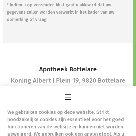
* Indien u op verzenden klikt gaat u akkoord dat uw
gegevens zullen worden verwerkt in het kader van uw
opmerking of vraag
Apotheek Bottelare
Koning Albert I Plein 19,
9820 Bottelare
We gebruiken cookies op deze website. Strikt
info@apotheekbottelare.be
- Ondernemingsnummer
noodzakelijke cookies zijn essentieel voor het goed
(BTW nr.) (BE)0627868033
functioneren van de website en kunnen niet worden
Beroepstitel:
Apotheker werkzaam in België
geweigerd. We gebruiken ook een analysetool. Als u